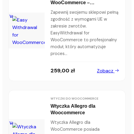
WooCommerce –
Profesjonalny system obsługi
Zapewnij swojemu sklepowi pełną
zwrotów
zgodność z wymogami UE w
zakresie zwrotów.
EasyWithdrawal for
WooCommerce to profesjonalny
moduł, który automatyzuje
proces...
259,00
zł
Zobacz
WTYCZKI DO WOOCOMMERCE
Wtyczka Allegro dla
Woocommerce
Wtyczka Allegro dla
WooCommerce posiada